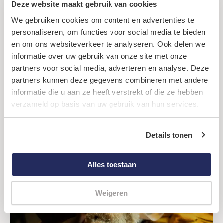
Deze website maakt gebruik van cookies
dan even iets te kunnen geven wat
We gebruiken cookies om content en advertenties te
speciaal voor ze is en ze het gevoel
personaliseren, om functies voor social media te bieden
geeft dat ze gezien worden”
en om ons websiteverkeer te analyseren. Ook delen we
informatie over uw gebruik van onze site met onze
Dennis, begeleider daklozenopvang
partners voor social media, adverteren en analyse. Deze
partners kunnen deze gegevens combineren met andere
Uit reacties van begeleiders horen we dat kinderen blij
informatie die u aan ze heeft verstrekt of die ze hebben
zijn met de tas en zich even gezien voelen in een
verzameld op basis van uw gebruik van hun services.
moeilijke tijd. De tas fungeert vaak ook als ijsbreker
tussen de begeleider en het kind waardoor het eerste
Details tonen
contact wat makkelijker gaat.
Alles toestaan
Weigeren