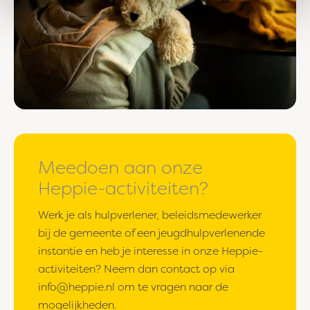
Meedoen aan onze
Heppie-activiteiten?
Werk je als hulpverlener, beleidsmedewerker
bij de gemeente of een jeugdhulpverlenende
instantie en heb je interesse in onze Heppie-
activiteiten? Neem dan contact op via
info@heppie.nl
om te vragen naar de
mogelijkheden.