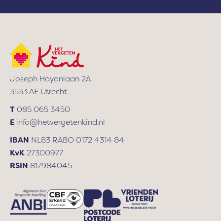
a
d
r
e
s
Joseph Haydnlaan 2A
3533 AE Utrecht
T
085 065 3450
E
info@hetvergetenkind.nl
IBAN
NL83 RABO 0172 4314 84
KvK
27300977
RSIN
817984045