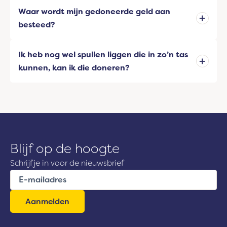
Waar wordt mijn gedoneerde geld aan
besteed?
Ik heb nog wel spullen liggen die in zo’n tas
kunnen, kan ik die doneren?
Blijf op de hoogte
Schrijf je in voor de nieuwsbrief
E
-
m
a
i
l