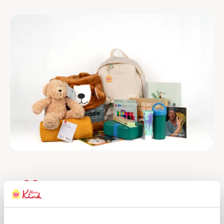
Kinderen komen hier halsoverkop en
met weinig spullen aan, zo fijn om ze