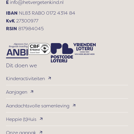
E
info@hetvergetenkind.nl
IBAN
NL83 RABO 0172 4314 84
KvK
27300977
RSIN
817984045
Dit doen we
Kinderactiviteiten
Aanjagen
Aandachtsvolle samenleving
Heppie (t)Huis
Onze aanpak