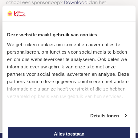
school een sponsorloop?
Download
dan het
sponsorloopformulier, de stempelkaart en de brief voor
de ouders.
Deze website maakt gebruik van cookies
Heb je vragen over je actie?
We gebruiken cookies om content en advertenties te
personaliseren, om functies voor social media te bieden
Of wil je dat we met je
en om ons websiteverkeer te analyseren. Ook delen we
meedenken? Nicole helpt je graag
informatie over uw gebruik van onze site met onze
op weg! Neem contact met haar
partners voor social media, adverteren en analyse. Deze
op via:
partners kunnen deze gegevens combineren met andere
informatie die u aan ze heeft verstrekt of die ze hebben
kominactie@hetvergetenkind.nl
verzameld op basis van uw gebruik van hun services.
085 065 3450
Details tonen
Alles toestaan