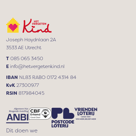
d
r
e
s
Joseph Haydnlaan 2A
3533 AE Utrecht
T
085 065 3450
E
info@hetvergetenkind.nl
IBAN
NL83 RABO 0172 4314 84
KvK
27300977
RSIN
817984045
Dit doen we