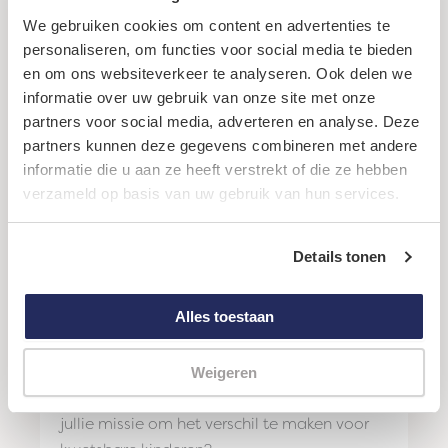
Lees meer
We gebruiken cookies om content en advertenties te
personaliseren, om functies voor social media te bieden
en om ons websiteverkeer te analyseren. Ook delen we
informatie over uw gebruik van onze site met onze
partners voor social media, adverteren en analyse. Deze
partners kunnen deze gegevens combineren met andere
informatie die u aan ze heeft verstrekt of die ze hebben
Religieuze organisaties
verzameld op basis van uw gebruik van hun services.
Werk met ons samen aan een wereld van
gerechtigheid en verdraagzaamheid.
Details tonen
Lees meer
Alles toestaan
Serviceclubs
Weigeren
Ben jij lid van een Serviceclub en is het
jullie missie om het verschil te maken voor