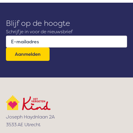
Blijf op de hoogte
Schrijf je in voor de nieuwsbrief
E
-
m
a
i
l
a
d
r
e
s
Joseph Haydnlaan 2A
3533 AE Utrecht