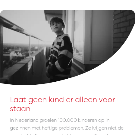
Laat geen kind er alleen voor
staan
In Nederland groeien 100.000 kinderen op in
gezinnen met heftige problemen. Ze krijgen niet de