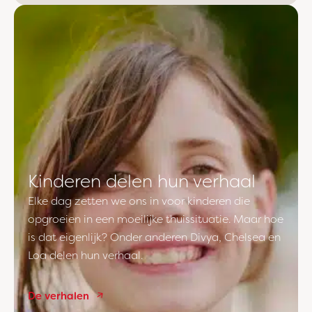
Kinderen delen hun verhaal
Elke dag zetten we ons in voor kinderen die
opgroeien in een moeilijke thuissituatie. Maar hoe
is dat eigenlijk? Onder anderen Divya, Chelsea en
Loa delen hun verhaal.
De verhalen