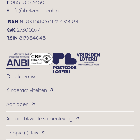
T
085 065 3450
E
info@hetvergetenkind.nl
IBAN
NL83 RABO 0172 4314 84
KvK
27300977
RSIN
817984045
Dit doen we
Kinderactiviteiten
Aanjagen
Aandachtsvolle samenleving
Heppie (t)Huis