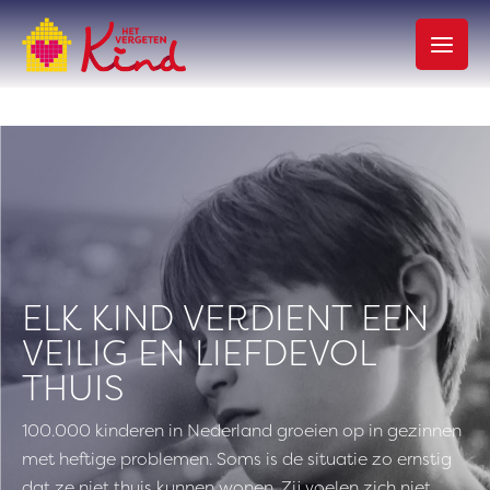
Ga
naar
de
inhoud
ELK KIND VERDIENT EEN
VEILIG EN LIEFDEVOL
THUIS
100.000 kinderen in Nederland groeien op in gezinnen
met heftige problemen. Soms is de situatie zo ernstig
dat ze niet thuis kunnen wonen. Zij voelen zich niet