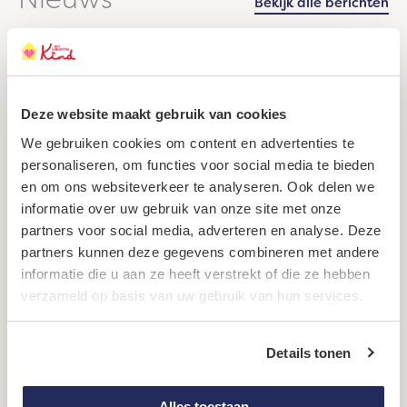
Bekijk alle berichten
Deze website maakt gebruik van cookies
We gebruiken cookies om content en advertenties te
personaliseren, om functies voor social media te bieden
en om ons websiteverkeer te analyseren. Ook delen we
informatie over uw gebruik van onze site met onze
partners voor social media, adverteren en analyse. Deze
partners kunnen deze gegevens combineren met andere
informatie die u aan ze heeft verstrekt of die ze hebben
Samen bereikten we meer in 2025
verzameld op basis van uw gebruik van hun services.
:
Lees verder
Samen
Details tonen
bereikten
we
meer
Alles toestaan