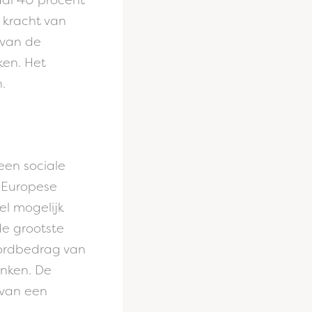
e kracht van
 van de
ken. Het
.
een sociale
f Europese
el mogelijk
de grootste
cordbedrag van
enken. De
 van een