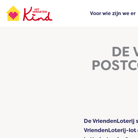
Ga
naar
Voor wie zijn we er
de
inhoud
DE 
POSTC
De VriendenLoterij 
VriendenLoterij-lot