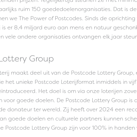
 jaarlijks ruim 150 goededoelenorganisaties. Dat is d
n we The Power of Postcodes. Sinds de oprichting
j is er 8,4 miljard euro aan mens en natuur geschon
n vele andere organisaties ontvangen elk jaar steun
Lottery Group
erij maakt deel uit van de Postcode Lottery Group, 
 het unieke Postcode Loterijformat inmiddels in vij
ïntroduceerd. Het doel is om via onze loterijen zove
n voor goede doelen. De Postcode Lottery Group is 
e donateur ter wereld. Zij heeft over 2024 een re
aan goede doelen en culturele partners kunnen sch
e Postcode Lottery Group zijn voor 100% in handen