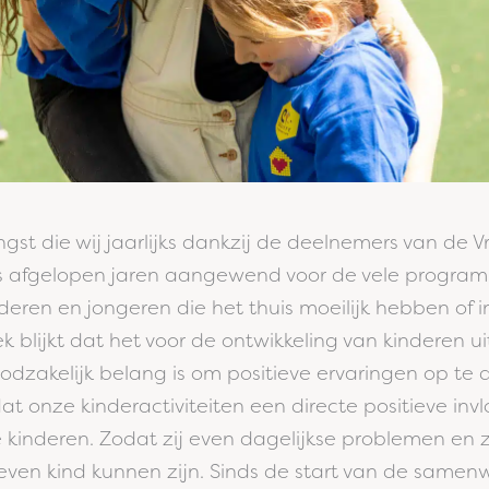
st die wij jaarlijks dankzij de deelnemers van de V
 afgelopen jaren aangewend voor de vele programm
deren en jongeren die het thuis moeilijk hebben of 
 blijkt dat het voor de ontwikkeling van kinderen uit
oodzakelijk belang is om positieve ervaringen op te 
at onze kinderactiviteiten een directe positieve in
 kinderen. Zodat zij even dagelijkse problemen en 
even kind kunnen zijn. Sinds de start van de samen