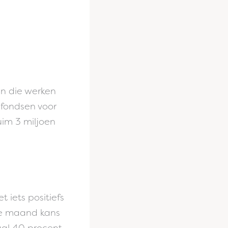
en die werken
 fondsen voor
im 3 miljoen
t iets positiefs
ke maand kans
aal 40 procent