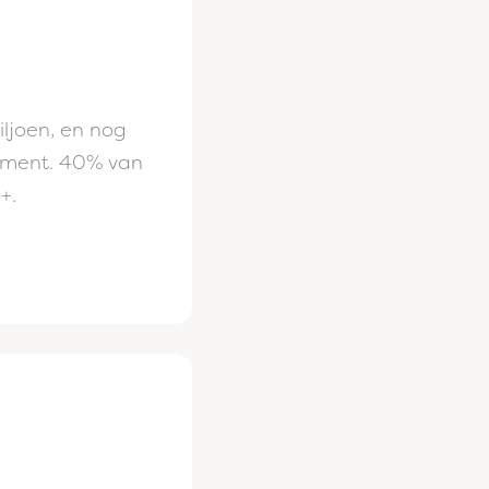
iljoen, en nog
oment. 40% van
+.