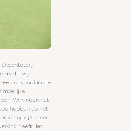
riendenLoterij
a’s die wij
in een opvanglocatie
 moeilijke
doen. Wij vinden het
vloed hebben op het
zorgen opzij kunnen
werking heeft Het