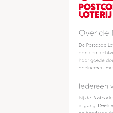
Over de 
De Postcode Lot
aan een rechtva
haar goede doe
deelnemers mee
Iedereen 
Bij de Postcode 
in gang. Deeln
op honderdduiz