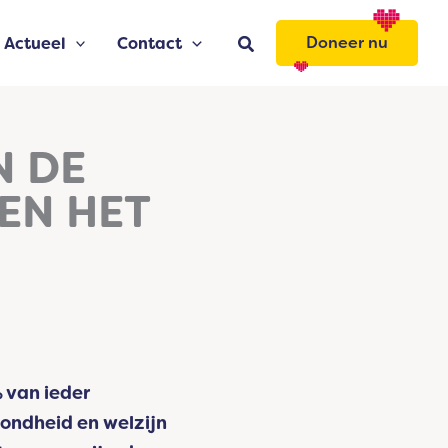
Zoeken
Doneer nu
Actueel
Contact
N DE
EN HET
 van ieder
zondheid en welzijn