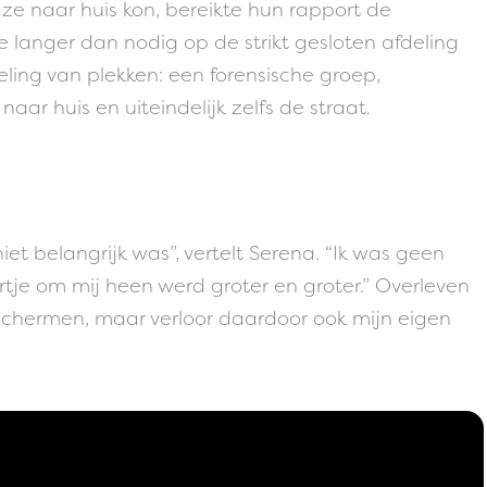
e naar huis kon, bereikte hun rapport de
 langer dan nodig op de strikt gesloten afdeling
ing van plekken: een forensische groep,
aar huis en uiteindelijk zelfs de straat.
iet belangrijk was”, vertelt Serena. “Ik was geen
je om mij heen werd groter en groter.” Overleven
schermen, maar verloor daardoor ook mijn eigen