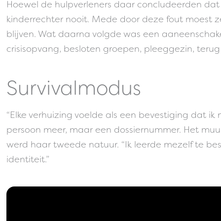
Hoewel de hulpverleners daar concludeerden dat z
kinderrechter nooit. Mede door deze fout moest ze
blijven. Wat daarna volgde was een aaneenschakel
crisisopvang, besloten groepen, pleeggezin, terug n
Survivalmodus
“Elke verhuizing voelde als een bevestiging dat ik n
persoon meer, maar een dossiernummer. Het muurt
werd haar tweede natuur. “Ik leerde mezelf te be
identiteit.”