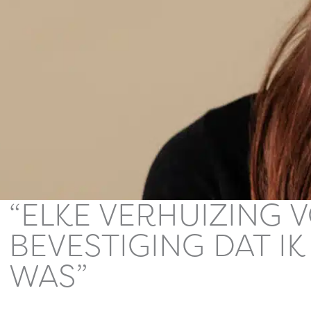
Het Vergeten Kind
Stop het doorplaatsen
“ELKE VERHUIZING 
BEVESTIGING DAT IK
WAS”