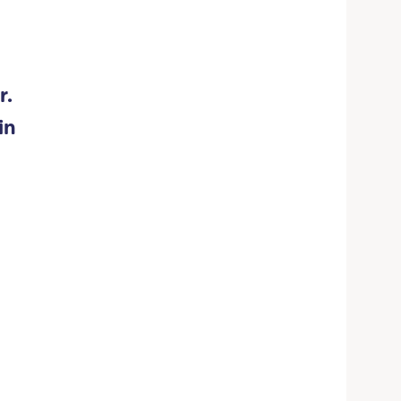
r.
in