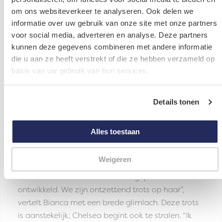
begreep helemaal niet wat er aan
om ons websiteverkeer te analyseren. Ook delen we
de hand was. Al snel besefte ik dat
informatie over uw gebruik van onze site met onze partners
voor social media, adverteren en analyse. Deze partners
ik daar moest gaan wonen.”
kunnen deze gegevens combineren met andere informatie
Chelsea (14)
die u aan ze heeft verstrekt of die ze hebben verzameld op
basis van uw gebruik van hun services.
Veerkracht en trots
Details tonen
Maar veerkrachtig als Chelsea is, maakte ze al
snel een enorme ontwikkeling door. Ze groeide in
Alles toestaan
haar sociale vaardigheden, vond haar plekje
binnen het gezinshuis en kreeg langzaam weer
Weigeren
vertrouwen in anderen. “Het is fantastisch om te
zien hoe Chelsea zich heeft aangepast en
ontwikkeld. We zijn ontzettend trots op haar”,
vertelt Bianca met een brede glimlach. Deze trots
is aanstekelijk; Chelsea begint ook te stralen. “Ik