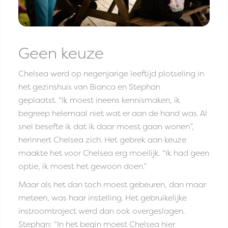
Geen keuze
Chelsea werd op negenjarige leeftijd plotseling in
het gezinshuis van Bianca en Stephan
geplaatst. “Ik moest ineens kennismaken, ik
begreep helemaal niet wat er aan de hand was. Al
snel besefte ik dat ik daar moest gaan wonen”,
herinnert Chelsea zich. Het gebrek aan keuze
maakte het voor Chelsea erg moeilijk. “Ik had geen
optie, ik moest het gewoon doen.”
Maar als het dan toch moest gebeuren, dan maar
meteen, was haar instelling. Het gebruikelijke
instroomtraject werd dan ook overgeslagen.
Stephan: “In het begin moest Chelsea hier