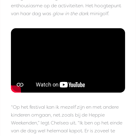
enthousiasme op de activiteiten. Het hoogtepunt
van haar dag was
glow in the dark
minigolf.
“Op het festival kan ik mezelf zijn en met andere
kinderen omgaan, net zoals bij de Heppie
Weekenden,” legt Chelsea uit. “Ik ben op het einde
van de dag wel helemaal kapot. Er is zoveel te