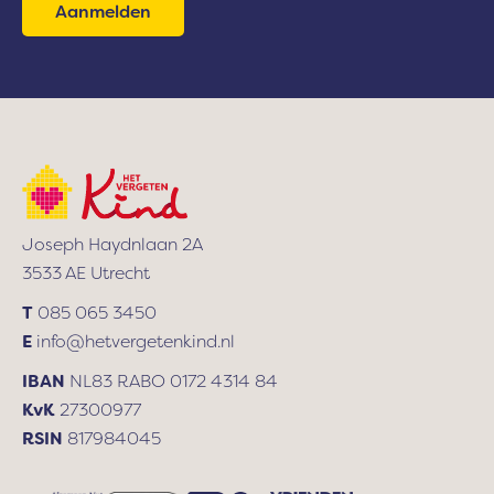
a
leven
i
anders
l
is”
a
d
r
e
s
Joseph Haydnlaan 2A
3533 AE Utrecht
T
085 065 3450
E
info@hetvergetenkind.nl
IBAN
NL83 RABO 0172 4314 84
KvK
27300977
RSIN
817984045