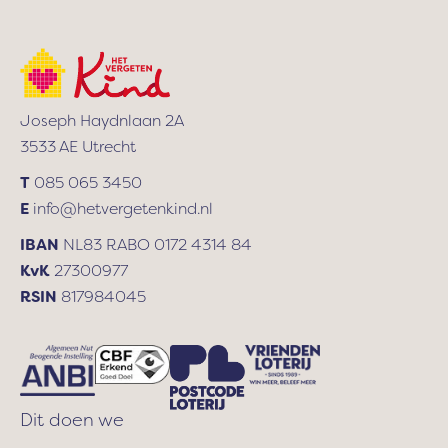
r
e
s
Joseph Haydnlaan 2A
3533 AE Utrecht
T
085 065 3450
E
info@hetvergetenkind.nl
IBAN
NL83 RABO 0172 4314 84
KvK
27300977
RSIN
817984045
Dit doen we