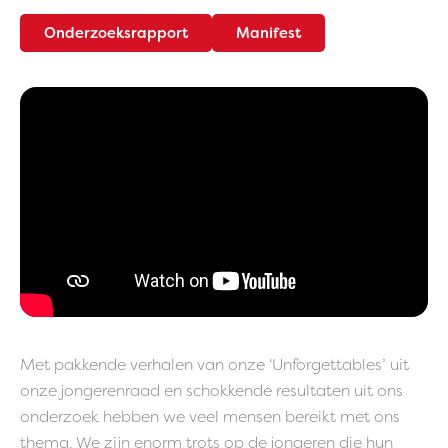
Onderzoeksrapport
Manifest
Met pakkende verhalen van onze ‘Unforgettables’ uit
onze jongerenraad en schokkende resultaten uit ons
onderzoek hebben we veel mensen bereikt met ons
thema. We zijn enorm trots op de jongeren die hun