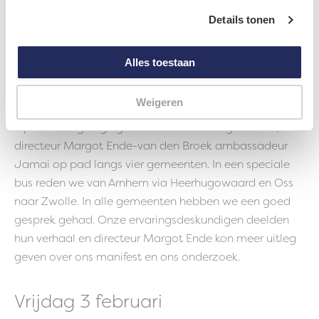
volwassen worden in de jeugdzorg.
Details tonen
Woensdag 1 en donderdag 2
Alles toestaan
februari
Tour langs gemeenten.
Weigeren
Op deze dagen gingen we met de Unforgettables,
directeur Margot Ende-van den Broek ambassadeur
Jamai op pad langs vier gemeenten. In een speciale
bus reden we van Arnhem via Heerhugowaard en Oss
naar Zwolle. In alle gemeenten hebben we een goed
gesprek gehad. Onze ervaringsdeskundigen deelden
hun verhaal en directeur Margot Ende kon meer uitleg
geven over ons manifest en ons onderzoek.
Vrijdag 3 februari