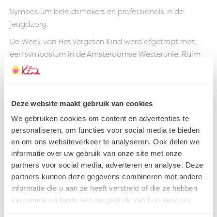
Symposium beleidsmakers en professionals in de
jeugdzorg.
De Week van Het Vergeten Kind werd afgetrapt met
een symposium in de Amsterdamse Westerunie. Ruim
160 beleidsmakers en professionals gingen met elkaar
in gesprek over de problematiek waar uit huis
geplaatste jongeren tegenaan lopen als ze 18 jaar
Deze website maakt gebruik van cookies
worden. Beleidsmakers en ambassadeurs vormden een
groot, veilig vangnet waar jongeren zich symbolisch
We gebruiken cookies om content en advertenties te
lieten opvangen.
personaliseren, om functies voor social media te bieden
en om ons websiteverkeer te analyseren. Ook delen we
Hierop volgde een inhoudelijke bijeenkomst over de
informatie over uw gebruik van onze site met onze
veranderdoelstellingen in ons manifest.
partners voor social media, adverteren en analyse. Deze
The Unforgettables deelden hun verhaal en
partners kunnen deze gegevens combineren met andere
ambassadeur Jamai ging in gesprek met (landelijke)
informatie die u aan ze heeft verstrekt of die ze hebben
beleidsmakers. Moraya had de eer om de dag af te
verzameld op basis van uw gebruik van hun services.
sluiten met een mooi lied over haar ervaringen met