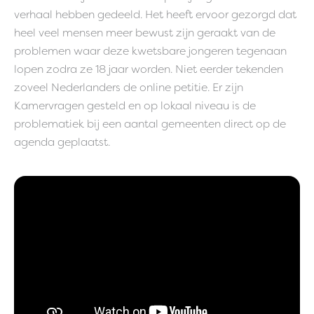
verhaal hebben gedeeld. Het heeft ervoor gezorgd dat
heel veel mensen meer bewust zijn geraakt van de
problemen waar deze kwetsbare jongeren tegenaan
lopen zodra ze 18 jaar worden. Niet eerder tekenden
zoveel Nederlanders de online petitie. Er zijn
Kamervragen gesteld en op lokaal niveau is de
problematiek bij een aantal gemeenten direct op de
agenda geplaatst.