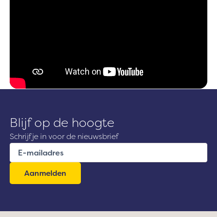
Blijf op de hoogte
Schrijf je in voor de nieuwsbrief
E
-
m
a
i
l
a
d