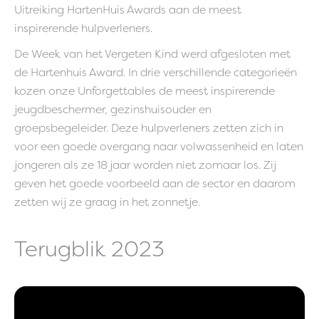
Uitreiking HartenHuis Awards aan de meest
inspirerende hulpverleners.
De Week van het Vergeten Kind werd afgesloten met
de Hartenhuis Award. In drie verschillende categorieën
kozen onze Unforgettables de meest inspirerende
jeugdbeschermer, gezinshuisouder en
groepsbegeleider. Deze hulpverleners zetten zich in
voor een goede overgang naar volwassenheid en laten
jongeren als ze 18 jaar worden niet zomaar los. Zij
geven het goede voorbeeld aan de sector en daarom
zetten wij ze graag in het zonnetje.
Terugblik 2023