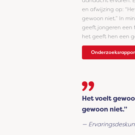
aandacht ervaren. 
en afwijzing op: “He
gewoon niet.” In mi
geeft jongeren een 
het geeft hen een g
Onderzoeksrappor
Het voelt gewoon
gewoon niet.”
Ervaringsdesku