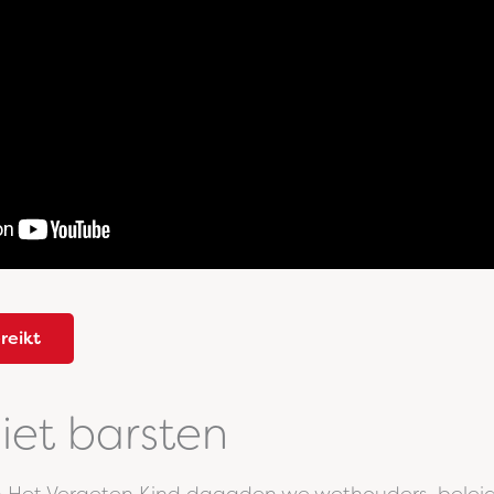
reikt
iet barsten