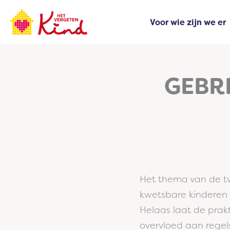
Ga
naar
Voor wie zijn we er
de
inhoud
GEBR
Het thema van de t
kwetsbare kinderen 
Helaas laat de prak
overvloed aan regel