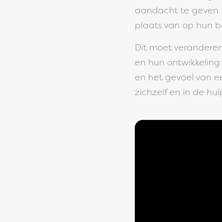
aandacht te geven. D
plaats van op hun 
Dit moet veranderen
en hun ontwikkeling 
en het gevoel van e
zichzelf en in de hul