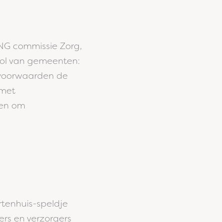
.
VNG commissie Zorg,
rol van gemeenten:
opvoorwaarden de
 met
gen om
rtenhuis-speldje
rs en verzorgers