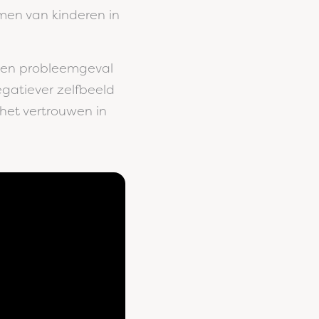
emen van kinderen in
 een probleemgeval
egatiever zelfbeeld
het vertrouwen in