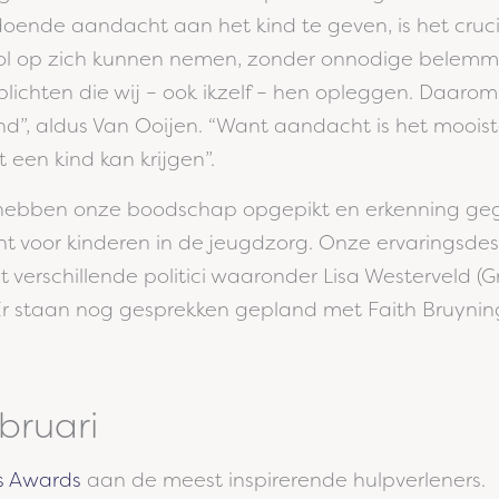
oldoende aandacht aan het kind te geven, is het cruc
rol op zich kunnen nemen, zonder onnodige belemm
lichten die wij – ook ikzelf – hen opleggen. Daarom
nd”, aldus Van Ooijen. “Want aandacht is het mooist
t een kind kan krijgen”.
i hebben onze boodschap opgepikt en erkenning ge
 voor kinderen in de jeugdzorg. Onze ervaringsdes
verschillende politici waaronder Lisa Westerveld (
Er staan nog gesprekken gepland met Faith Bruynin
bruari
is Awards
aan de meest inspirerende hulpverleners.