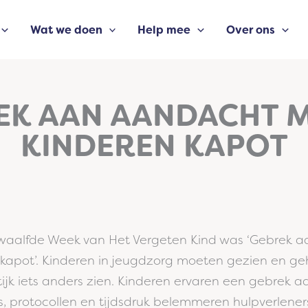
Wat we doen
Help mee
Over ons
EK AAN AANDACHT 
KINDEREN KAPOT
waalfde Week van Het Vergeten Kind was ‘Gebrek 
kapot’. Kinderen in jeugdzorg moeten gezien en g
tijk iets anders zien. Kinderen ervaren een gebrek 
s, protocollen en tijdsdruk belemmeren hulpverlene