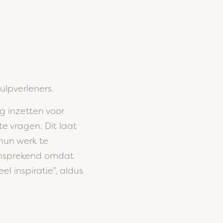
ulpverleners.
g inzetten voor
e vragen. Dit laat
hun werk te
aansprekend omdat
l inspiratie”, aldus