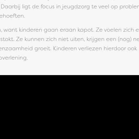
aarbij ligt de focus in jeugdzorg te veel op probl
behoeften.
, want kinderen gaan eraan kapot. Ze voelen zich
stokt. Ze kunnen zich niet uiten, krijgen een (nog) n
enzaamheid groeit. Kinderen verliezen hierdoor ook 
pverlening.