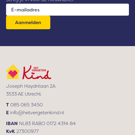
E
-
m
a
i
l
a
d
r
e
s
Joseph Haydnlaan 2A
3533 AE Utrecht
T
085 065 3450
E
info@hetvergetenkind.nl
IBAN
NL83 RABO 0172 4314 84
KvK
27300977