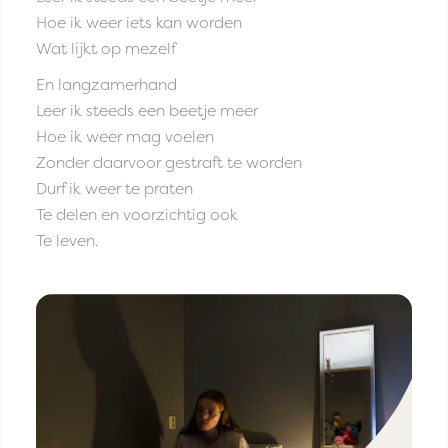
Hoe ik weer iets kan worden
Wat lijkt op mezelf
En langzamerhand
Leer ik steeds een beetje meer
Hoe ik weer mag voelen
Zonder daarvoor gestraft te worden
Durf ik weer te praten
Te delen en voorzichtig ook
Te leven.