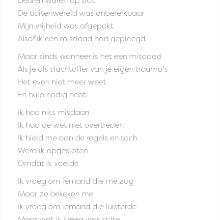
Deuren waren op slot
De buitenwereld was onbereikbaar
Mijn vrijheid was afgepakt
Alsof ik een misdaad had gepleegd
Maar sinds wanneer is het een misdaad
Als je als slachtoffer van je eigen trauma’s
Het even niet meer weet
En hulp nodig hebt
Ik had niks misdaan
Ik had de wet niet overtreden
Ik hield me aan de regels en toch
Werd ik opgesloten
Omdat ik voelde
Ik vroeg om iemand die me zag
Maar ze bekeken me
Ik vroeg om iemand die luisterde
Maar wat ik kreeg was stilte