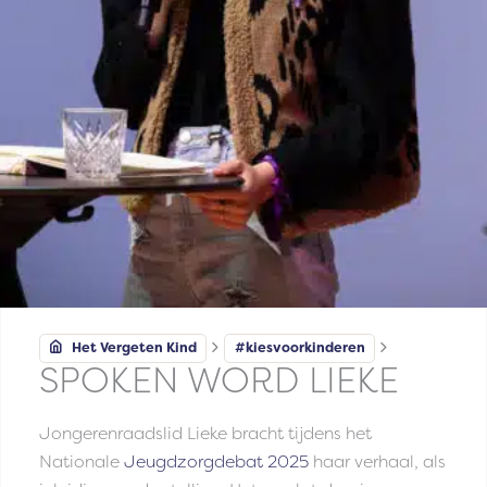
Het Vergeten Kind
#kiesvoorkinderen
SPOKEN WORD LIEKE
Jongerenraadslid Lieke bracht tijdens het
Nationale
Jeugdzorgdebat 2025
haar verhaal, als