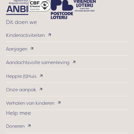
een
pleeggezin
werden
Dit doen we
gebracht.
Kinderactiviteiten
Aanjagen
Aandachtsvolle samenleving
Heppie (t)Huis
Onze aanpak
Verhalen van kinderen
Help mee
Doneren