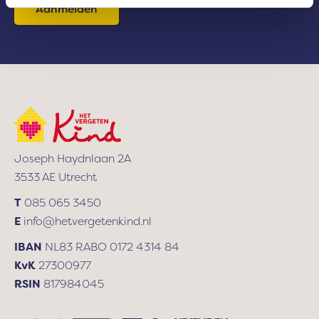
a
een
i
paar
l
tassen
a
d
klaar
r
had
e
gezet
s
en
dat
Joseph Haydnlaan 2A
we
3533 AE Utrecht
zonder
dat
T
085 065 3450
iemand
E
info@hetvergetenkind.nl
iets
IBAN
NL83 RABO 0172 4314 84
aan
KvK
27300977
ons
RSIN
817984045
uitlegde
naar