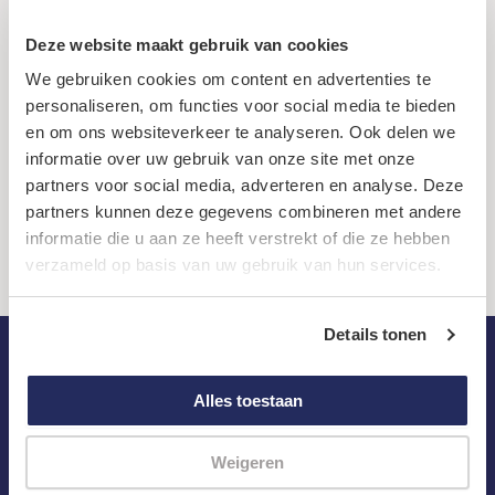
heb
ik
Deze website maakt gebruik van cookies
de
Ik was vroeger een vergeten kind
We gebruiken cookies om content en advertenties te
“Wat mij het meest is bijgebleven is dat
hel
personaliseren, om functies voor social media te bieden
mijn moeder een paar tassen klaar
15
had gezet en dat we zonder dat
en om ons websiteverkeer te analyseren. Ook delen we
jaar
iemand iets aan ons uitlegde naar een
informatie over uw gebruik van onze site met onze
herbeleefd”
pleeggezin werden gebracht.
partners voor social media, adverteren en analyse. Deze
:
Lees verder
partners kunnen deze gegevens combineren met andere
“Wat
informatie die u aan ze heeft verstrekt of die ze hebben
mij
verzameld op basis van uw gebruik van hun services.
het
meest
Details tonen
is
bijgebleven
Blijf op de hoogte
Alles toestaan
is
Schrijf je in voor de nieuwsbrief
dat
E
mijn
Weigeren
-
moeder
m