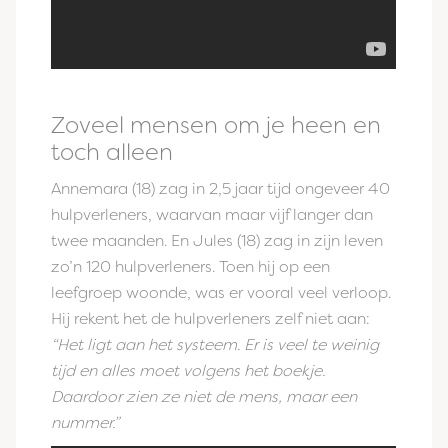
Zoveel mensen om je heen en
toch alleen
Annemara (18) zag in 2,5 jaar tijd ongeveer 40
hulpverleners, waarvan maar vijf langer dan
twee maanden. En Jules (18) zag in zijn leven
zo’n 120 hulpverleners. Toen hij op een
leefgroep woonde, was er vooral veel verloop.
Hij rekent het de hulpverleners zelf niet aan:
“Het ligt aan het systeem. Er is veel te weinig
tijd en alles moet volgens het boekje.
Daardoor zien ze niet de mens, maar een
nummer.”