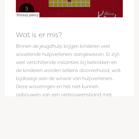
Wat is er mis?
Binnen de jeugdhulp krijgen kinderen veel
wisselende hulpverleners aangewezen. Er zijn
veel verschillende instanties bij betrokken en
de kinderen worden telkens doorverhuisd, wat
bijdraagt aan de wirwar van hulpverleners.
Deze wisselingen en het niet kunnen
opbouwen van een vertrouwensband met
stabiele volwassenen heeft negatieve
gevolgen voor de ontwikkeling van jongeren. In
het
onderzoek
’Constant nieuwe gezichten, ik
crash daarvan’ van Het Vergeten Kind geeft
meer dan driekwart van de kinderen aan dat