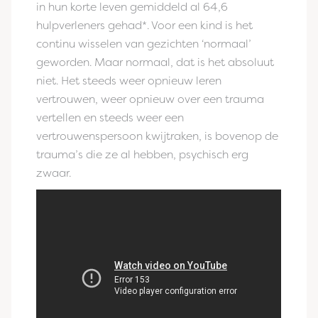
in hun korte leven gemiddeld al 64,6
hulpverleners gehad*. Voor een kind is het
continu wisselen van gezichten ‘normaal’
geworden. Maar normaal, dat is het absoluut
niet. Het steeds weer opnieuw leren
vertrouwen, weer opnieuw over een trauma
vertellen en steeds weer een
vertrouwenspersoon kwijtraken, is bovenop de
trauma’s die ze al hebben, psychisch erg
zwaar.