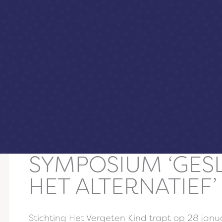
Het Vergeten Kind
Nieuws
SYMPOSIUM ‘GES
HET ALTERNATIEF’
Stichting Het Vergeten Kind trapt op 28 jan