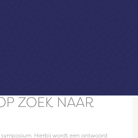
OP ZOEK NAAR
n symposium. Hierbij wordt een antwoord