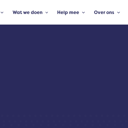
Wat we doen
Help mee
Over ons