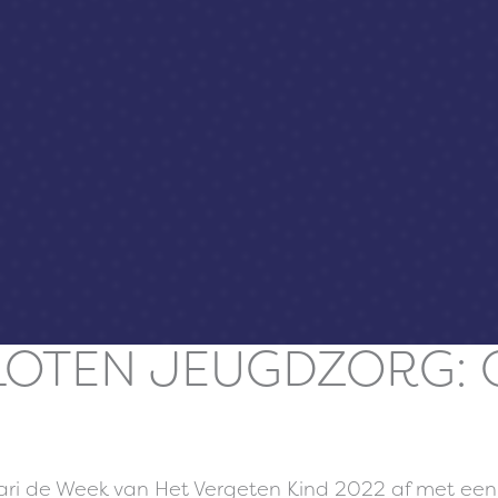
LOTEN JEUGDZORG: 
uari de Week van Het Vergeten Kind 2022 af met ee