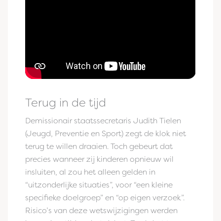
Terug in de tijd
Demissionair staatssecretaris Judith Tielen
(Jeugd, Preventie en Sport) zegt de klok niet
terug te willen draaien. Toch gebeurt dat
precies wanneer zij kinderen opnieuw wil
insluiten, al zou het alleen gelden in
“uitzonderlijke situaties”, voor “een kleine
specifieke doelgroep” en “op eigen verzoek”.
Risico’s van deze wetswijzigingen werden