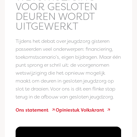
VOOR GESLOTEN
DEUREN WORDT
UITGEWERKT
Tijdens het debat over jeugdzorg gisteren
passeerden veel onderwerpen: financiering,
toekomstscenario’s, eigen bijdragen. Maar één
punt sprong er schril uit: de voorgenomen
wetswijziging die het opnieuw mogelijk
maakt om deuren in gesloten jeugdzorg op
slot te draaien. Voor ons is dit een flinke stap
terug in de afbouw van gesloten jeugdzorg.
Ons statement
Opiniestuk Volkskrant