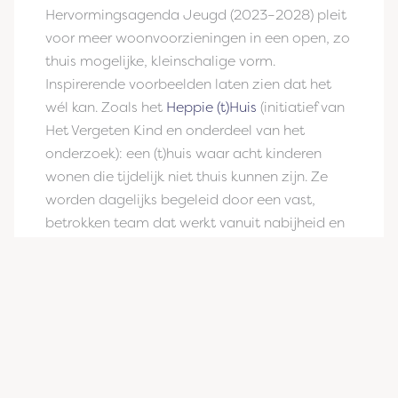
Hervormingsagenda Jeugd (2023–2028) pleit
voor meer woonvoorzieningen in een open, zo
thuis mogelijke, kleinschalige vorm.
Inspirerende voorbeelden laten zien dat het
wél kan. Zoals het
Heppie (t)Huis
(initiatief van
Het Vergeten Kind en onderdeel van het
onderzoek): een (t)huis waar acht kinderen
wonen die tijdelijk niet thuis kunnen zijn. Ze
worden dagelijks begeleid door een vast,
betrokken team dat werkt vanuit nabijheid en
vertrouwen. Hier draait alles om stabiliteit,
continuïteit en aandacht.
Toch blijven kleinschalige
woonvoorzieningen schaars. Waarom?
Uit onderzoek
van Het Vergeten Kind en
Stichting Beroepseer blijkt dat hardnekkige