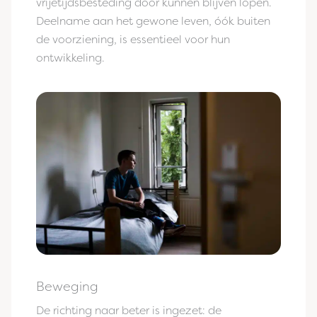
vrijetijdsbesteding door kunnen blijven lopen.
Deelname aan het gewone leven, óók buiten
de voorziening, is essentieel voor hun
ontwikkeling.
Beweging
De richting naar beter is ingezet: de