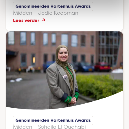
Genomineerden Hartenhuis Awards
Midden – Jodie Koopman
:
Lees verder
Midden
–
Jodie
Koopman
Genomineerden Hartenhuis Awards
Midden – Sohaila El Ouahabi