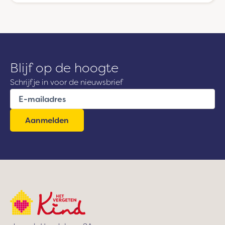
–
José
Kocken
Blijf op de hoogte
Schrijf je in voor de nieuwsbrief
E
-
m
a
i
l
a
d
r
e
s