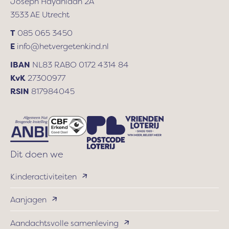
Joseph Haydnlaan 2A
3533 AE Utrecht
T
085 065 3450
E
info@hetvergetenkind.nl
IBAN
NL83 RABO 0172 4314 84
KvK
27300977
RSIN
817984045
Dit doen we
Kinderactiviteiten
Aanjagen
Aandachtsvolle samenleving