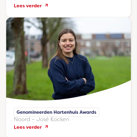
:
Lees verder
Midden
–
Sohaila
El
Ouahabi
Genomineerden Hartenhuis Awards
Noord – José Kocken
:
Lees verder
Noord