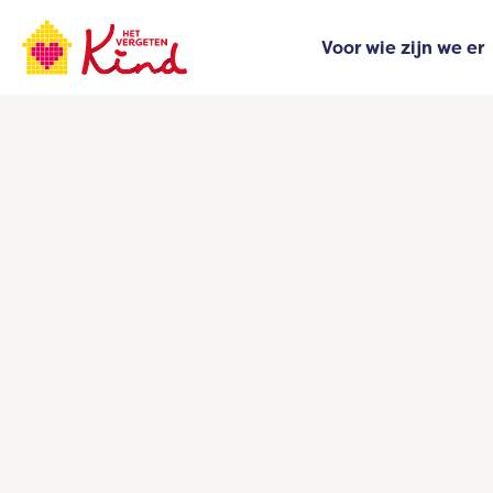
Ga
naar
Voor wie zijn we er
de
inhoud