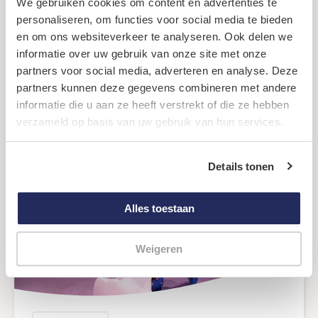
We gebruiken cookies om content en advertenties te
personaliseren, om functies voor social media te bieden
Kindverhaal
en om ons websiteverkeer te analyseren. Ook delen we
Nieuwe energie en vrienden op Heppie
informatie over uw gebruik van onze site met onze
Festival
partners voor social media, adverteren en analyse. Deze
:
Lees verder
partners kunnen deze gegevens combineren met andere
Nieuwe
informatie die u aan ze heeft verstrekt of die ze hebben
energie
verzameld op basis van uw gebruik van hun services.
en
vrienden
op
Details tonen
Heppie
Festival
Alles toestaan
Weigeren