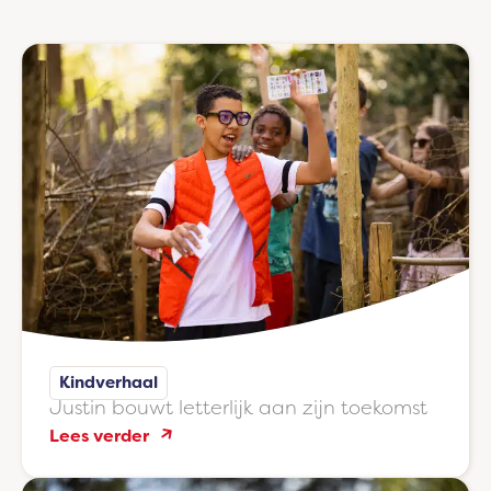
Kindverhaal
Justin bouwt letterlijk aan zijn toekomst
:
Lees verder
Justin
bouwt