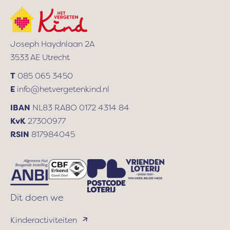
e
gezet
s
en
dat
Joseph Haydnlaan 2A
we
3533 AE Utrecht
zonder
dat
T
085 065 3450
iemand
E
info@hetvergetenkind.nl
iets
IBAN
NL83 RABO 0172 4314 84
aan
KvK
27300977
ons
RSIN
817984045
uitlegde
naar
een
pleeggezin
werden
Dit doen we
gebracht.
Kinderactiviteiten